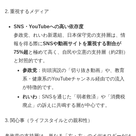
2. 重視するメディア
SNS・YouTubeへの高い依存度
参政党、れいわ新選組、日本保守党の支持層は、情
報を得る際に
SNSや動画サイトを重視する割合が
75%超
と極めて高く、自民や立憲の支持層（約2割）
と対照的です。
参政党
：街頭演説の「切り抜き動画」や、教育
系・健康系のYouTubeチャンネル経由での流入
が特徴的です。
れいわ
：SNSを通じた「弱者救済」や「消費税
廃止」の訴えに共鳴する層が中心です。
3. 関心事（ライフスタイルとの親和性）
参政党の支持層は、単なる「右・左」のイデオロギーだけ