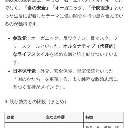
でなく、
「食の安全」「オーガニック」「予防医療」
とい
った生活に密着したテーマに強い関心を持つ層を含んでい
るのが独特です。
参政党
：オーガニック、反ワクチン、反マスク、フ
リースクールといった、
オルタナティブ（代替的）
なライフスタイル
を求める層と強く結びついていま
す。
日本保守党
：外交、安全保障、皇室伝統といった
「国のかたち」を重視する、より純粋な政治思想に
基づく支持がメインです。
4. 既存勢力との比較（まとめ）
政党
主な支持層
特徴
教育、食、健康、情