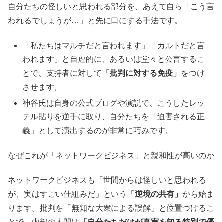
自分たちの怪しいと思われる部分を、あえて自ら「こう言
われるでしょうが…」と先に口にする手法です。
「私たちはマルチだと言われます」「カルトだと言
われます」と自虐的に、あるいは堂々と公言するこ
とで、支持者に対して
「批判に対する免疫」
をつけ
させます。
神谷氏は自身の公式ブログや演説で、こうしたレッ
テル貼りを逆手に取り、自分たちを「迫害される正
義」として演出するのが非常に巧みです。
なぜこれが「ネットワークビジネス」と親和性が高いのか
ネットワークビジネスも「世間からは怪しいと思われる
が、実はすごい仕組みだ」という
「逆境の共有」
から始ま
ります。批判を「無知な大衆による誤解」と位置づけるこ
とで、内部の人間は
「自分たちだけが真実を知る特別で優