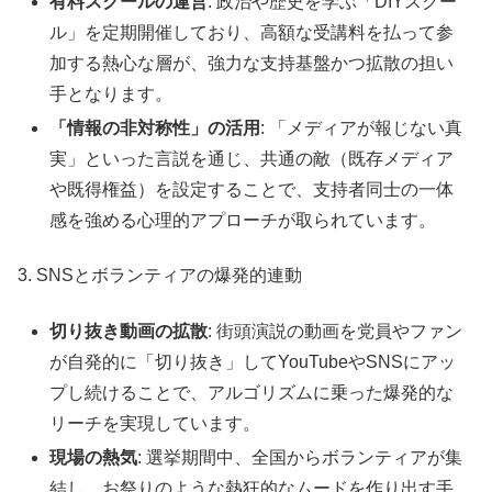
有料スクールの運営
: 政治や歴史を学ぶ「DIYスクー
ル」を定期開催しており、高額な受講料を払って参
加する熱心な層が、強力な支持基盤かつ拡散の担い
手となります。
「情報の非対称性」の活用
: 「メディアが報じない真
実」といった言説を通じ、共通の敵（既存メディア
や既得権益）を設定することで、支持者同士の一体
感を強める心理的アプローチが取られています。
3. SNSとボランティアの爆発的連動
切り抜き動画の拡散
: 街頭演説の動画を党員やファン
が自発的に「切り抜き」してYouTubeやSNSにアッ
プし続けることで、アルゴリズムに乗った爆発的な
リーチを実現しています。
現場の熱気
: 選挙期間中、全国からボランティアが集
結し、お祭りのような熱狂的なムードを作り出す手