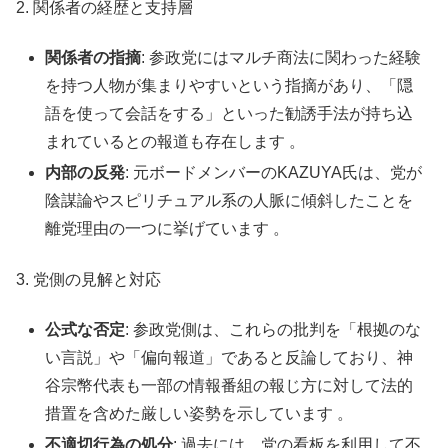
2. 関係者の経歴と支持層
関係者の指摘
: 参政党にはマルチ商法に関わった経験
を持つ人物が集まりやすいという指摘があり、「隠
語を使って会話をする」といった勧誘手法が持ち込
まれているとの報道も存在します
。
内部の反発
: 元ボードメンバーのKAZUYA氏は、党が
陰謀論やスピリチュアル系の人脈に傾斜したことを
離党理由の一つに挙げています
。
3. 党側の見解と対応
公式な否定
: 参政党側は、これらの批判を「根拠のな
い言説」や「偏向報道」であると反論しており、神
谷宗幣代表も一部の情報番組の報じ方に対して法的
措置を含めた厳しい姿勢を示しています
。
不適切行為の処分
: 過去には、党の看板を利用して不