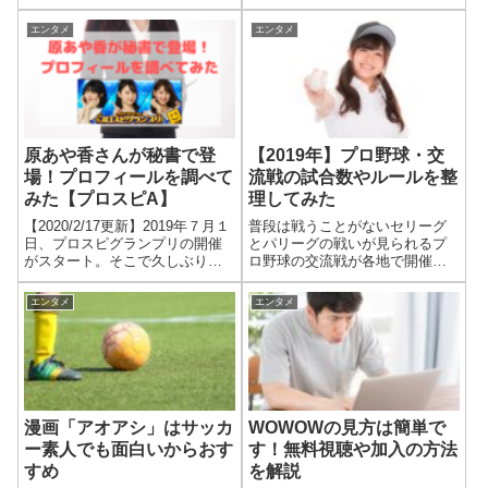
取りやすくなる方法も解説。競
めるってよ」でした。僕、この
馬場で遊ぶとき、どこでレース
映画めちゃくちゃ好きだったん
エンタメ
エンタメ
を見ていますか？僕は普段は一
ですよね。それだけにちょっと
般エリアでパドックとゴール前
複雑な気分になっています（苦
をうろうろしているんですが、
笑）。映画「桐島、部活やめる
たまに指定席に座ることがあり
ってよ」とは「桐...
ます。
原あや香さんが秘書で登
【2019年】プロ野球・交
場！プロフィールを調べて
流戦の試合数やルールを整
みた【プロスピA】
理してみた
【2020/2/17更新】2019年７月１
普段は戦うことがないセリーグ
日、プロスピグランプリの開催
とパリーグの戦いが見られるプ
がスタート。そこで久しぶりに
ロ野球の交流戦が各地で開催さ
女性秘書が登場することになり
れています。交流戦を楽しみに
ました。元AKBグループのメン
している野球ファンって多いと
エンタメ
エンタメ
バーだった市川さんと永尾さん
思います。僕もその一人なんで
は存じ上げていたんです。で
すが、１年ぶりの交流戦を見て
も、原あや香さんは初めまして
いると「交流戦ってどういう決
のお方。気になったので、どん
まりがあるんだっ...
な人なのか少し調べてみまし
た。
漫画「アオアシ」はサッカ
WOWOWの見方は簡単で
ー素人でも面白いからおす
す！無料視聴や加入の方法
すめ
を解説