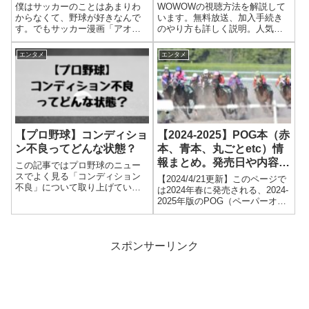
僕はサッカーのことはあまりわ
WOWOWの視聴方法を解説して
からなくて、野球が好きなんで
います。無料放送、加入手続き
す。でもサッカー漫画「アオア
のやり方も詳しく説明。人気ア
シ」にめちゃくちゃハマってい
ーティストのコンサートやスポ
ます。週刊ビックコミックスピ
ーツのビッグイベント、人気の
エンタメ
エンタメ
リッツで連載中なんですが、雑
映画なんかが見られるので、僕
誌の発売日になると早く続きが
もかなりお世話になっていま
読みたくなる。こんな経験は小
す。
学生のとき以来で...
【プロ野球】コンディショ
【2024-2025】POG本（赤
ン不良ってどんな状態？
本、青本、丸ごとetc）情
報まとめ。発売日や内容な
この記事ではプロ野球のニュー
ど
スでよく見る「コンディション
【2024/4/21更新】このページで
不良」について取り上げていま
は2024年春に発売される、2024‐
す。選手が故障して２軍に落ち
2025年版のPOG（ペーパーオー
るときななどによく見る「コン
ナーゲーム）本の情報をまとめ
ディション不良」。これって怪
ています。毎年発売される書籍
我なの？怪我まではしてない
タイプのほか、月刊の雑誌、新
の？ちょっと調子悪いだけ？よ
聞タブロイド版、ムック本など
スポンサーリンク
くわからないですよね。気にな
の情報も掲載しています。
ったので調べてみました。