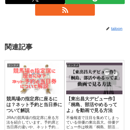
taloon
関連記事
エンタメ
エンタメ
競馬場の指定席に座るに
【東出昌大デビュー作】
は？ネット予約と当日券に
「桐島、部活やめるって
ついて解説
よ」を動画で見る方法
JRAの競馬場の指定席に座る方
不倫報道で注目を集めてしまっ
法を紹介しています。予約席と
ている俳優の東出昌大。俳優デ
当日席の違いや、ネット予約を
ビュー作は映画「桐島、部活や