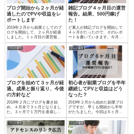
ブログ開始から２ヶ月が経
雑記ブログ４ヶ月目の運営
過したのでPVや収益をレ
報告。結果、500円稼げ
ポートします
た！
2019年２月から副業としてのブ
ど素人が雑記ブログを開始して
ログを開始して、２ヶ月が経過
４ヶ月がたったので、そのレポ
しました。１ヶ月目の運営報告
ートを書いていきます。今月は
はこちら。ここでは２ヶ月目の
少しアクセスを集めることがで
データや取り組んだことを記録
きましたが、収益には結びつき
ブログ運営
ブログ運営
しておきます。ブログ２ヶ月目
ませんでした。でもじわじわ
（2019年３月）の運営レポート
と、確実に積み上がっている感
新規に書いた記事数とPV、収益
じはしています。それではいき
を記録...
ましょう。３ヶ月目...
ブログを始めて３ヶ月が経
初心者が副業ブログを半年
過。成果と振り返り、今後
継続してPVと収益はどう
の方針など
なった？
2019年２月にブログを書き始
2019年２月から始めた副業ブロ
め、４月末で３ヶ月となりまし
グですが、早くも開始から半年
た。３ヶ月で１万円を達成した
がたちました。今回は６ヶ月目
いとい目標を掲げ、副業を始め
の運営報告と併せて、半年間の
た初心者ブロガーの僕の成果を
振り返りをしてみようと思いま
ブログ運営
ブログ運営
記録しておきます。２ヶ月目の
す。ブログ運営６ヶ月（2019年7
レポートはこちらです。３ブロ
月）のレポートブログ５ヶ月目