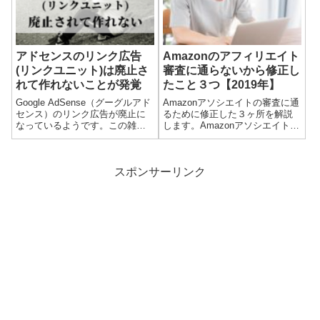
グ運営を断念副業ブログとして
の運営報告！累計10000PVに
いきなり３つの...
到...
アドセンスのリンク広告
Amazonのアフィリエイト
(リンクユニット)は廃止さ
審査に通らないから修正し
れて作れないことが発覚
たこと３つ【2019年】
Google AdSense（グーグルアド
Amazonアソシエイトの審査に通
センス）のリンク広告が廃止に
るために修正した３ヶ所を解説
なっているようです。この雑記
します。Amazonアソシエイトと
ブログはこの記事がちょうど50
は、Amazonの商品を紹介するこ
記事目ということで、ちょっと
とで報酬が得られるアフィリエ
ずつアドセンスでの収益が上が
イトですが、これを利用するた
ってきたところ。まだ１日に50
めには審査に通る必要がありま
スポンサーリンク
円だったり300円だったり...
す。