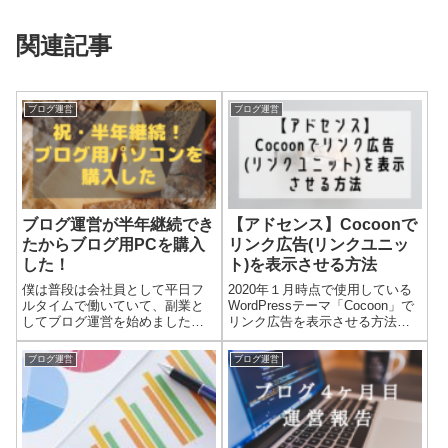
関連記事
ブログ運営
ブログ運営
ブログ運営が半年継続でき
【アドセンス】Cocoonで
たからブログ用PCを購入
リンク広告(リンクユニッ
した！
ト)を表示させる方法
僕は普段は会社員として平日フ
2020年１月時点で使用している
ルタイムで働いていて、副業と
WordPressテーマ「Cocoon」で
してブログ運営を始めました。
リンク広告を表示させる方法が
それが2019年２月のこと。そし
あることがわかりました。完全
て７月でブログスタートから半
に僕が見落としていただけなん
ブログ運営
ブログ運営
年が経過しました。半年がたっ
ですが、表示させられるように
たタイミングでブログ用のノー
なった記念ということで紹介し
トパソコンを購入したので、今
たいと思います。
回はそのお話...